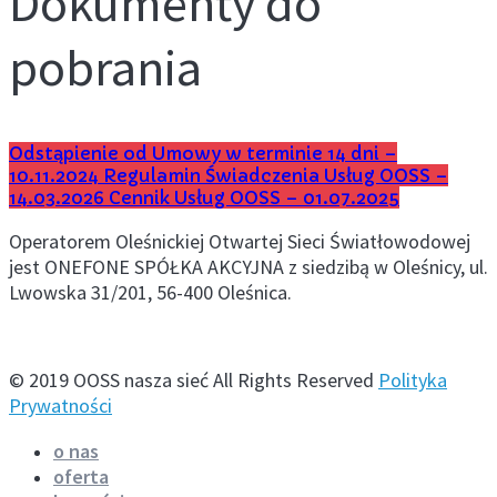
Dokumenty do
pobrania
Odstąpienie od Umowy w terminie 14 dni –
10.11.2024
Regulamin Świadczenia Usług OOSS –
14.03.2026
Cennik Usług OOSS – 01.07.2025
Operatorem Oleśnickiej Otwartej Sieci Światłowodowej
jest ONEFONE SPÓŁKA AKCYJNA z siedzibą w Oleśnicy, ul.
Lwowska 31/201, 56-400 Oleśnica.
© 2019 OOSS nasza sieć All Rights Reserved
Polityka
Prywatności
o nas
oferta